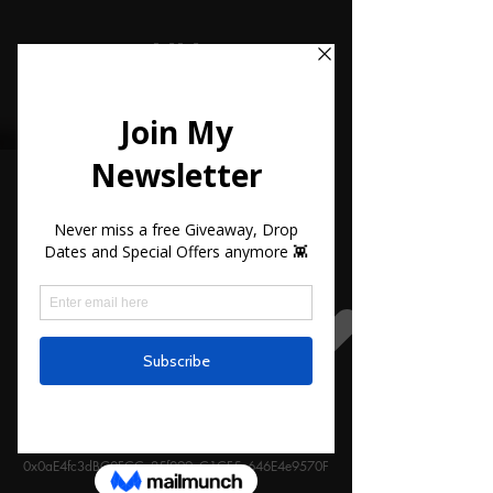
MM
WINNERS
0xEcCd4CC37edE429cB77D409782f5B7BFDbe172
b5
0xcb6290028ad5aBEB9531c674C61717ae4d46BF
32
0x0f3430417f21637DFda49Af9B0a310D799B3807
d
0x0aE4fc3dBC0FCCe25f099cC1CF5c646E4e9570F
0